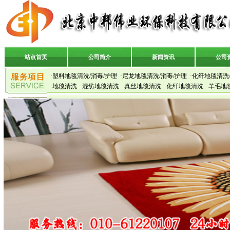
站点首页
公司简介
新闻资讯
公司
·
塑料地毯清洗/消毒/护理
·
尼龙地毯清洗/消毒/护理
·
化纤地毯清洗/
·
地毯清洗
·
混纺地毯清洗
·
真丝地毯清洗
·
化纤地毯清洗
·
羊毛地