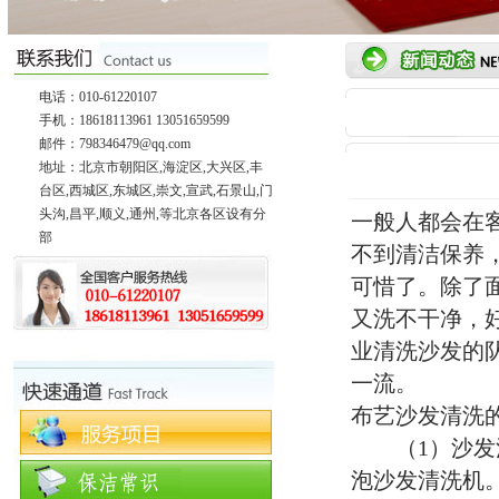
电话：010-61220107
手机：18618113961 13051659599
邮件：798346479@qq.com
地址：北京市朝阳区,海淀区,大兴区,丰
台区,西城区,东城区,崇文,宣武,石景山,门
头沟,昌平,顺义,通州,等北京各区设有分
一般人都会在
部
不到清洁保养
可惜了。除了
又洗不干净，
业清洗沙发的
一流。
布艺沙发清洗
（1）沙发清
泡沙发清洗机