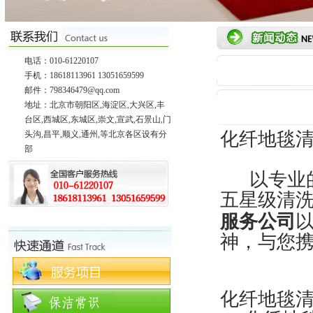
电话：010-61220107
手机：18618113961 13051659599
邮件：798346479@qq.com
地址：北京市朝阳区,海淀区,大兴区,丰
台区,西城区,东城区,崇文,宣武,石景山,门
化纤地毯清
头沟,昌平,顺义,通州,等北京各区设有分
部
以专业
五星级清
服务公司
神，与您
化纤地毯