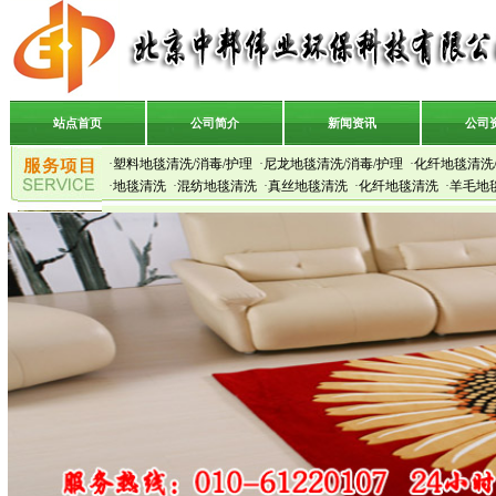
站点首页
公司简介
新闻资讯
公司
·
塑料地毯清洗/消毒/护理
·
尼龙地毯清洗/消毒/护理
·
化纤地毯清洗/
·
地毯清洗
·
混纺地毯清洗
·
真丝地毯清洗
·
化纤地毯清洗
·
羊毛地