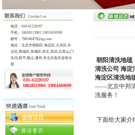
电话：010-61220107
手机：18618113961 13051659599
邮件：798346479@qq.com
地址：北京市朝阳区,海淀区,大兴区,丰
台区,西城区,东城区,崇文,宣武,石景山,门
头沟,昌平,顺义,通州,等北京各区设有分
朝阳清洗地毯
部
清洗公司
海淀
海淀区清洗地毯
——北京中邦
洗服务！
下面给大家介